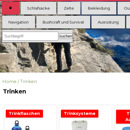
Schlafsäcke
Zelte
Bekleidung
Ou
Navigation
Bushcraft und Survival
Ausrüstung
Home
/
Trinken
Trinken
Trinkflaschen
Trinksysteme
T
A