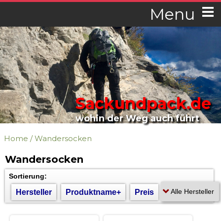
Menu
Sackundpack.de
wohin der Weg auch führt
Home
/
Wandersocken
Wandersocken
Sortierung:
Hersteller
Produktname+
Preis