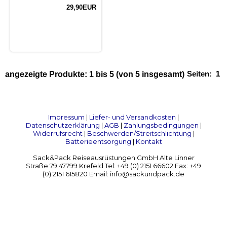
29,90EUR
Seiten:
1
angezeigte Produkte:
1
bis
5
(von
5
insgesamt)
Impressum
|
Liefer- und Versandkosten
|
Datenschutzerklärung
|
AGB
|
Zahlungsbedingungen
|
Widerrufsrecht
|
Beschwerden/Streitschlichtung
|
Batterieentsorgung
|
Kontakt
Sack&Pack Reiseausrüstungen GmbH Alte Linner
Straße 79 47799 Krefeld Tel: +49 (0) 2151 66602 Fax: +49
(0) 2151 615820 Email: info@sackundpack.de