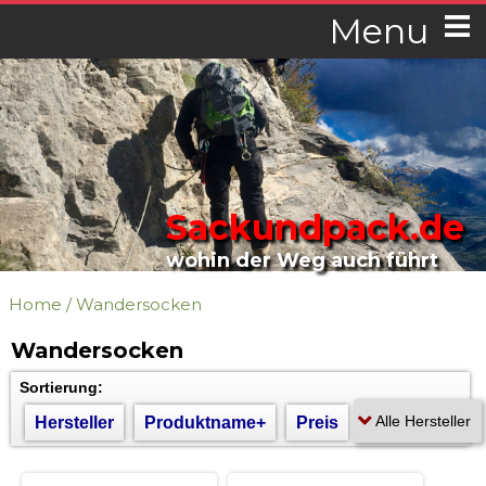
Menu
Sackundpack.de
wohin der Weg auch führt
Home
/
Wandersocken
Wandersocken
Sortierung:
Hersteller
Produktname+
Preis