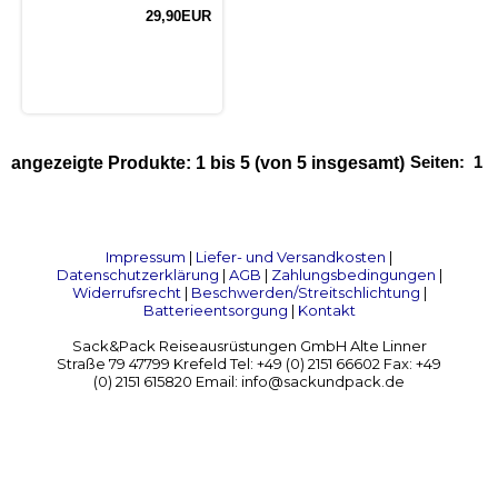
29,90EUR
Seiten:
1
angezeigte Produkte:
1
bis
5
(von
5
insgesamt)
Impressum
|
Liefer- und Versandkosten
|
Datenschutzerklärung
|
AGB
|
Zahlungsbedingungen
|
Widerrufsrecht
|
Beschwerden/Streitschlichtung
|
Batterieentsorgung
|
Kontakt
Sack&Pack Reiseausrüstungen GmbH Alte Linner
Straße 79 47799 Krefeld Tel: +49 (0) 2151 66602 Fax: +49
(0) 2151 615820 Email: info@sackundpack.de