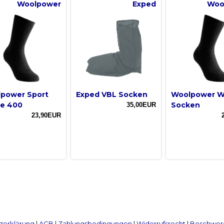
Woolpower
Exped
Woo
power Sport
Exped VBL Socken
Woolpower Wi
e 400
Socken
35,00EUR
23,90EUR
zerklärung
|
AGB
|
Zahlungsbedingungen
|
Widerrufsrecht
|
Beschwerd