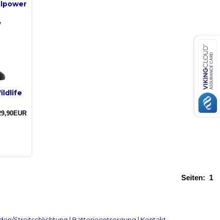
lpower
ldlife
29,90EUR
Seiten:
1
en/Streitschlichtung
|
Batterieentsorgung
|
Kontakt