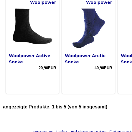
Woolpower
Woolpower
Woolpower Active
Woolpower Arctic
Wool
Socke
Socke
Sock
20,90EUR
40,90EUR
angezeigte Produkte:
1
bis
5
(von
5
insgesamt)
Impressum
|
Liefer- und Versandkosten
|
Datenschut