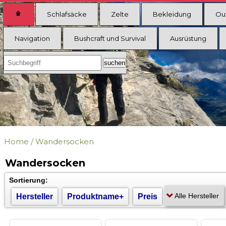
Schlafsäcke
Zelte
Bekleidung
Ou
Navigation
Bushcraft und Survival
Ausrüstung
Home
/
Wandersocken
Wandersocken
Sortierung:
Hersteller
Produktname+
Preis