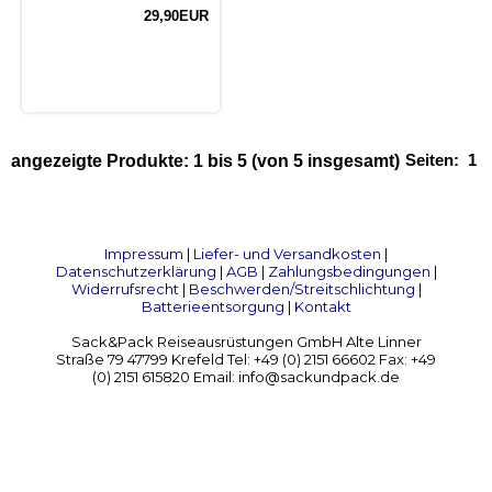
29,90EUR
Seiten:
1
angezeigte Produkte:
1
bis
5
(von
5
insgesamt)
Impressum
|
Liefer- und Versandkosten
|
Datenschutzerklärung
|
AGB
|
Zahlungsbedingungen
|
Widerrufsrecht
|
Beschwerden/Streitschlichtung
|
Batterieentsorgung
|
Kontakt
Sack&Pack Reiseausrüstungen GmbH Alte Linner
Straße 79 47799 Krefeld Tel: +49 (0) 2151 66602 Fax: +49
(0) 2151 615820 Email: info@sackundpack.de