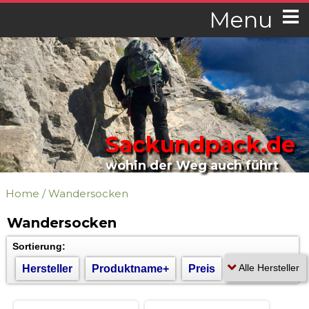
Menu
Sackundpack.de
wohin der Weg auch führt
Home
/
Wandersocken
Wandersocken
Sortierung:
Hersteller
Produktname+
Preis