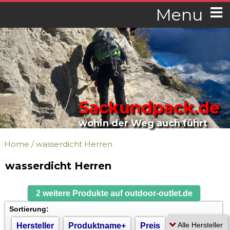
Menu
Sackundpack.de
wohin der Weg auch führt
Home
/
wasserdicht Herren
wasserdicht Herren
2 weitere Produkte auf outdoor-outlet.de
Sortierung:
Hersteller
Produktname+
Preis