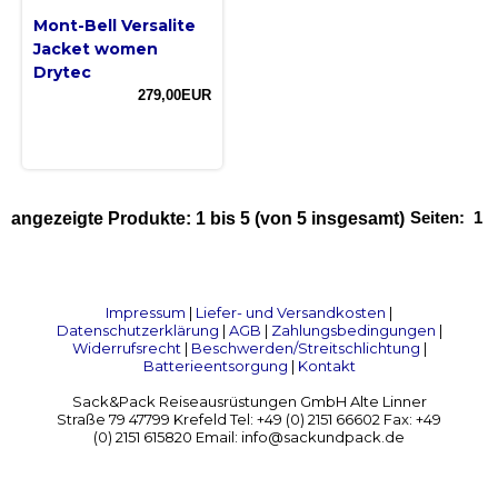
Mont-Bell Versalite
Jacket women
Drytec
279,00EUR
Seiten:
1
angezeigte Produkte:
1
bis
5
(von
5
insgesamt)
Impressum
|
Liefer- und Versandkosten
|
Datenschutzerklärung
|
AGB
|
Zahlungsbedingungen
|
Widerrufsrecht
|
Beschwerden/Streitschlichtung
|
Batterieentsorgung
|
Kontakt
Sack&Pack Reiseausrüstungen GmbH Alte Linner
Straße 79 47799 Krefeld Tel: +49 (0) 2151 66602 Fax: +49
(0) 2151 615820 Email: info@sackundpack.de