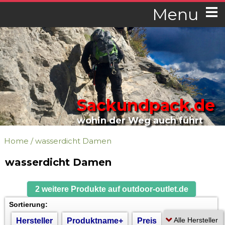
Menu
Sackundpack.de
wohin der Weg auch führt
Home
/
wasserdicht Damen
wasserdicht Damen
2 weitere Produkte auf outdoor-outlet.de
Sortierung:
Hersteller
Produktname+
Preis