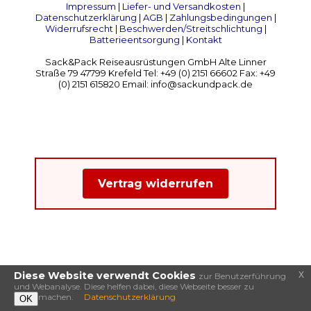
Impressum
|
Liefer- und Versandkosten
|
Datenschutzerklärung
|
AGB
|
Zahlungsbedingungen
|
Widerrufsrecht
|
Beschwerden/Streitschlichtung
|
Batterieentsorgung
|
Kontakt
Sack&Pack Reiseausrüstungen GmbH Alte Linner
Straße 79 47799 Krefeld Tel: +49 (0) 2151 66602 Fax: +49
(0) 2151 615820 Email: info@sackundpack.de
Vertrag widerrufen
x
Diese Website verwendt Cookies
zur Benutzerführung
und Webanalyse. Diese helfen dabei, diese Webseite besser zu
machen.
Datenschutzerklärung
OK