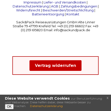
Impressum
|
Liefer- und Versandkosten
|
Datenschutzerklärung
|
AGB
|
Zahlungsbedingungen
|
Widerrufsrecht
|
Beschwerden/Streitschlichtung
|
Batterieentsorgung
|
Kontakt
Sack&Pack Reiseausrüstungen GmbH Alte Linner
Straße 79 47799 Krefeld Tel: +49 (0) 2151 66602 Fax: +49
(0) 2151 615820 Email: info@sackundpack.de
Vertrag widerrufen
x
Diese Website verwendt Cookies
zur Benutzerführung
und Webanalyse. Diese helfen dabei, diese Webseite besser zu
machen.
Datenschutzerklärung
OK