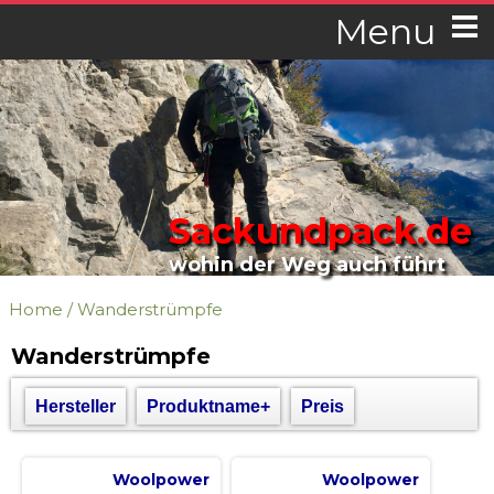
Menu
Sackundpack.de
wohin der Weg auch führt
Home
/
Wanderstrümpfe
Wanderstrümpfe
Hersteller
Produktname+
Preis
Woolpower
Woolpower