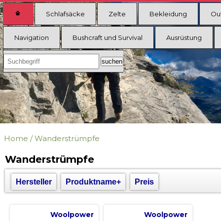
Schlafsäcke
Zelte
Bekleidung
Ou
Navigation
Bushcraft und Survival
Ausrüstung
Home
/
Wanderstrümpfe
Wanderstrümpfe
Hersteller
Produktname+
Preis
Woolpower
Woolpower