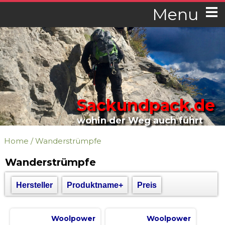
Menu
Sackundpack.de
wohin der Weg auch führt
Home
/
Wanderstrümpfe
Wanderstrümpfe
Hersteller
Produktname+
Preis
Woolpower
Woolpower