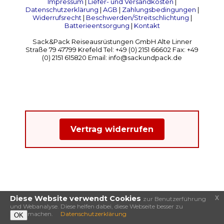
Impressum
|
Liefer- und Versandkosten
|
Datenschutzerklärung
|
AGB
|
Zahlungsbedingungen
|
Widerrufsrecht
|
Beschwerden/Streitschlichtung
|
Batterieentsorgung
|
Kontakt
Sack&Pack Reiseausrüstungen GmbH Alte Linner
Straße 79 47799 Krefeld Tel: +49 (0) 2151 66602 Fax: +49
(0) 2151 615820 Email: info@sackundpack.de
Vertrag widerrufen
x
Diese Website verwendt Cookies
zur Benutzerführung
und Webanalyse. Diese helfen dabei, diese Webseite besser zu
machen.
Datenschutzerklärung
OK