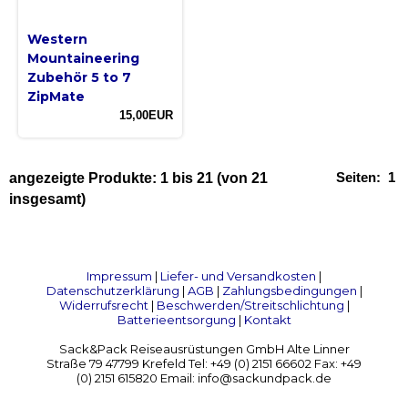
Western
Mountaineering
Zubehör 5 to 7
ZipMate
15,00EUR
Seiten:
1
angezeigte Produkte:
1
bis
21
(von
21
insgesamt)
Impressum
|
Liefer- und Versandkosten
|
Datenschutzerklärung
|
AGB
|
Zahlungsbedingungen
|
Widerrufsrecht
|
Beschwerden/Streitschlichtung
|
Batterieentsorgung
|
Kontakt
Sack&Pack Reiseausrüstungen GmbH Alte Linner
Straße 79 47799 Krefeld Tel: +49 (0) 2151 66602 Fax: +49
(0) 2151 615820 Email: info@sackundpack.de