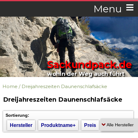
Menu
Sackundpack.de
wohin der Weg auch führt
Home
/
Dreijahreszeiten Daunenschlafsäcke
Dreijahreszeiten Daunenschlafsäcke
Sortierung:
Hersteller
Produktname+
Preis