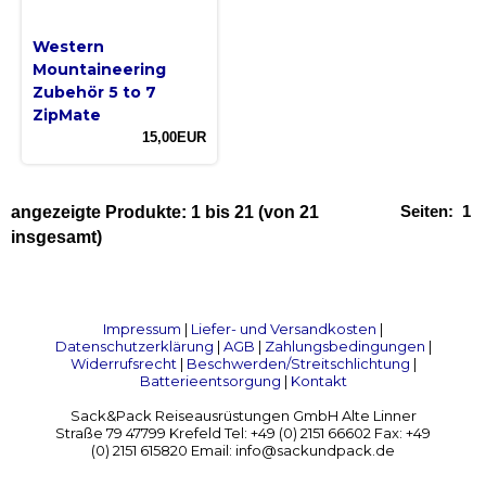
Western
Mountaineering
Zubehör 5 to 7
ZipMate
15,00EUR
Seiten:
1
angezeigte Produkte:
1
bis
21
(von
21
insgesamt)
Impressum
|
Liefer- und Versandkosten
|
Datenschutzerklärung
|
AGB
|
Zahlungsbedingungen
|
Widerrufsrecht
|
Beschwerden/Streitschlichtung
|
Batterieentsorgung
|
Kontakt
Sack&Pack Reiseausrüstungen GmbH Alte Linner
Straße 79 47799 Krefeld Tel: +49 (0) 2151 66602 Fax: +49
(0) 2151 615820 Email: info@sackundpack.de