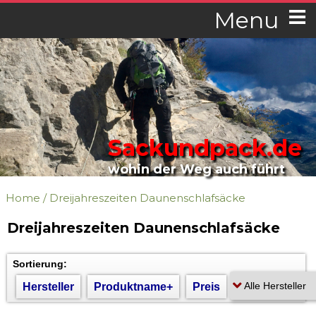
Menu
Sackundpack.de
wohin der Weg auch führt
Home
/
Dreijahreszeiten Daunenschlafsäcke
Dreijahreszeiten Daunenschlafsäcke
Sortierung:
Hersteller
Produktname+
Preis