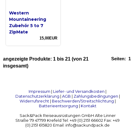
Western
Mountaineering
Zubehör 5 to 7
ZipMate
15,00EUR
Seiten:
1
angezeigte Produkte:
1
bis
21
(von
21
insgesamt)
Impressum
|
Liefer- und Versandkosten
|
Datenschutzerklärung
|
AGB
|
Zahlungsbedingungen
|
Widerrufsrecht
|
Beschwerden/Streitschlichtung
|
Batterieentsorgung
|
Kontakt
Sack&Pack Reiseausrüstungen GmbH Alte Linner
Straße 79 47799 Krefeld Tel: +49 (0) 2151 66602 Fax: +49
(0) 2151 615820 Email: info@sackundpack.de