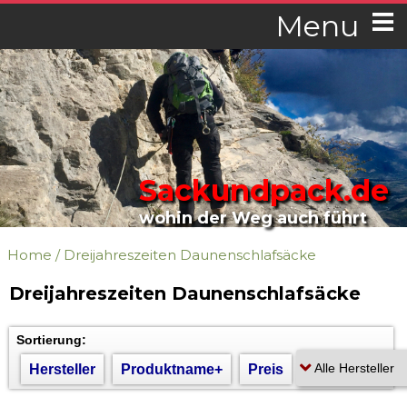
Menu
Sackundpack.de
wohin der Weg auch führt
Home
/
Dreijahreszeiten Daunenschlafsäcke
Dreijahreszeiten Daunenschlafsäcke
Sortierung:
Hersteller
Produktname+
Preis