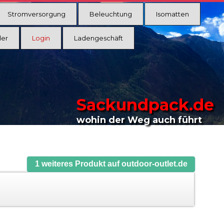
Stromversorgung
Beleuchtung
Isomatten
ler
Login
Ladengeschäft
Sackundpack.de
wohin der Weg auch führt
1 weiteres Produkt auf outdoor-outlet.de