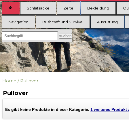
Schlafsäcke
Zelte
Bekleidung
Ou
Navigation
Bushcraft und Survival
Ausrüstung
Home
/
Pullover
Pullover
Es gibt keine Produkte in dieser Kategorie.
1 weiteres Produkt 