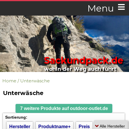
Menu
Sackundpack.de
wohin der Weg auch führt
Home
/
Unterwäsche
Unterwäsche
7 weitere Produkte auf outdoor-outlet.de
Sortierung:
Hersteller
Produktname+
Preis