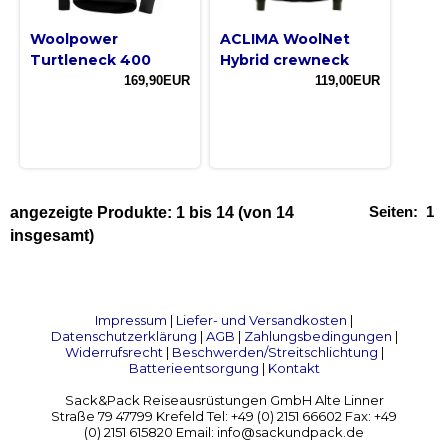
Woolpower
ACLIMA WoolNet
Turtleneck 400
Hybrid crewneck
169,90EUR
119,00EUR
Seiten:
1
angezeigte Produkte:
1
bis
14
(von
14
insgesamt)
Impressum
|
Liefer- und Versandkosten
|
Datenschutzerklärung
|
AGB
|
Zahlungsbedingungen
|
Widerrufsrecht
|
Beschwerden/Streitschlichtung
|
Batterieentsorgung
|
Kontakt
Sack&Pack Reiseausrüstungen GmbH Alte Linner
Straße 79 47799 Krefeld Tel: +49 (0) 2151 66602 Fax: +49
(0) 2151 615820 Email: info@sackundpack.de