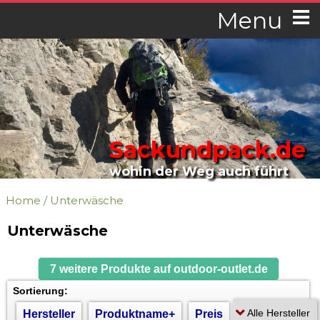
Menu
Sackundpack.de
wohin der Weg auch führt
Home
/
Unterwäsche
Unterwäsche
7 weitere Produkte auf outdoor-outlet.de
Sortierung:
Hersteller
Produktname+
Preis