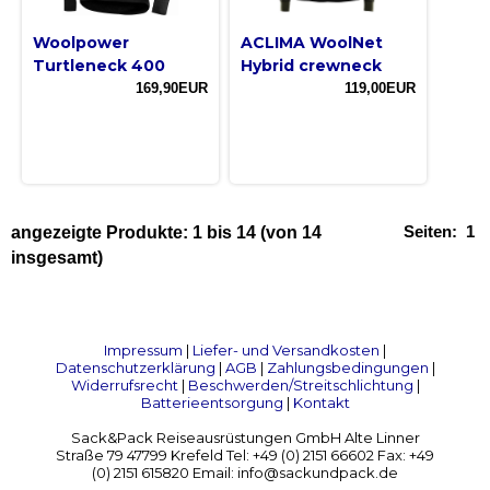
Woolpower
ACLIMA WoolNet
Turtleneck 400
Hybrid crewneck
169,90EUR
119,00EUR
Seiten:
1
angezeigte Produkte:
1
bis
14
(von
14
insgesamt)
Impressum
|
Liefer- und Versandkosten
|
Datenschutzerklärung
|
AGB
|
Zahlungsbedingungen
|
Widerrufsrecht
|
Beschwerden/Streitschlichtung
|
Batterieentsorgung
|
Kontakt
Sack&Pack Reiseausrüstungen GmbH Alte Linner
Straße 79 47799 Krefeld Tel: +49 (0) 2151 66602 Fax: +49
(0) 2151 615820 Email: info@sackundpack.de