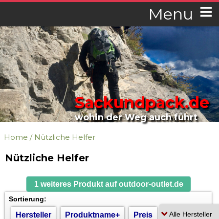
Menu
Sackundpack.de
wohin der Weg auch führt
Home
/
Nützliche Helfer
Nützliche Helfer
1 weiteres Produkt auf outdoor-outlet.de
Sortierung:
Hersteller
Produktname+
Preis