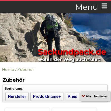
Menu
Sackundpack.de
wohin der Weg auch führt
Home
/
Zubehör
Zubehör
Sortierung:
Hersteller
Produktname+
Preis