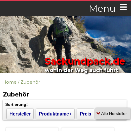
Menu
Sackundpack.de
wohin der Weg auch führt
Home
/
Zubehör
Zubehör
Sortierung:
Hersteller
Produktname+
Preis