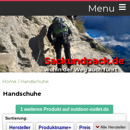
Menu
Sackundpack.de
wohin der Weg auch führt
Home
/
Handschuhe
Handschuhe
1 weiteres Produkt auf outdoor-outlet.de
Sortierung:
Hersteller
Produktname+
Preis