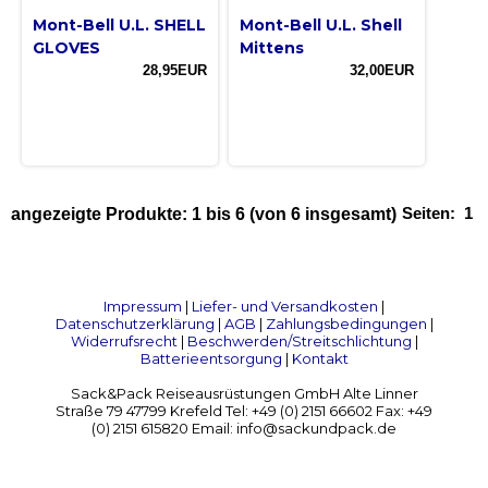
Mont-Bell U.L. SHELL
Mont-Bell U.L. Shell
GLOVES
Mittens
28,95EUR
32,00EUR
Seiten:
1
angezeigte Produkte:
1
bis
6
(von
6
insgesamt)
Impressum
|
Liefer- und Versandkosten
|
Datenschutzerklärung
|
AGB
|
Zahlungsbedingungen
|
Widerrufsrecht
|
Beschwerden/Streitschlichtung
|
Batterieentsorgung
|
Kontakt
Sack&Pack Reiseausrüstungen GmbH Alte Linner
Straße 79 47799 Krefeld Tel: +49 (0) 2151 66602 Fax: +49
(0) 2151 615820 Email: info@sackundpack.de