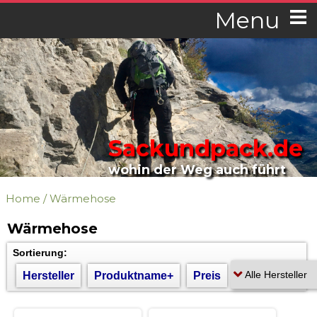
Menu
Sackundpack.de
wohin der Weg auch führt
Home
/
Wärmehose
Wärmehose
Sortierung:
Hersteller
Produktname+
Preis