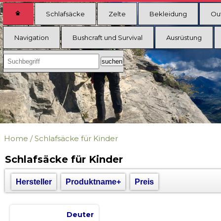
Schlafsäcke
Zelte
Bekleidung
Ou
Navigation
Bushcraft und Survival
Ausrüstung
Home
/
Schlafsäcke für Kinder
Schlafsäcke für Kinder
Hersteller
Produktname+
Preis
Deuter