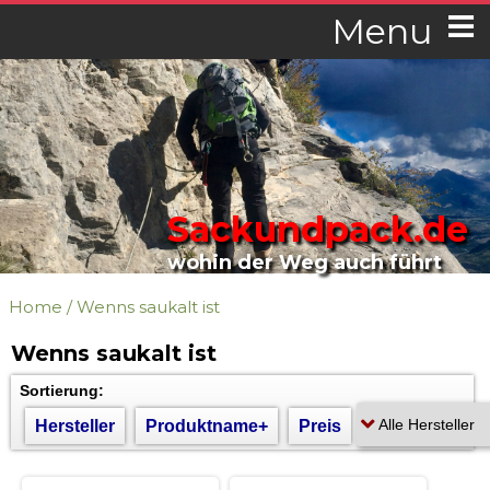
Menu
Sackundpack.de
wohin der Weg auch führt
Home
/
Wenns saukalt ist
Wenns saukalt ist
Sortierung:
Hersteller
Produktname+
Preis