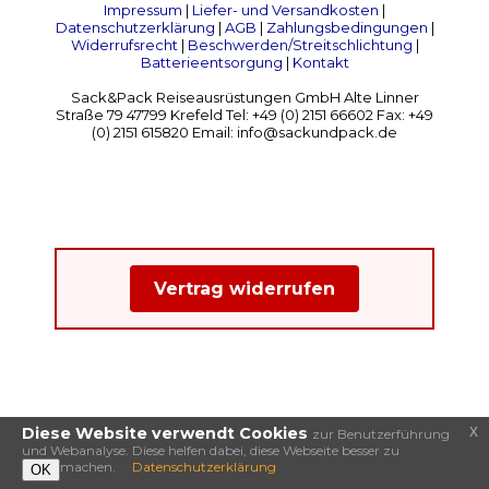
Impressum
|
Liefer- und Versandkosten
|
Datenschutzerklärung
|
AGB
|
Zahlungsbedingungen
|
Widerrufsrecht
|
Beschwerden/Streitschlichtung
|
Batterieentsorgung
|
Kontakt
Sack&Pack Reiseausrüstungen GmbH Alte Linner
Straße 79 47799 Krefeld Tel: +49 (0) 2151 66602 Fax: +49
(0) 2151 615820 Email: info@sackundpack.de
Vertrag widerrufen
x
Diese Website verwendt Cookies
zur Benutzerführung
und Webanalyse. Diese helfen dabei, diese Webseite besser zu
machen.
Datenschutzerklärung
OK