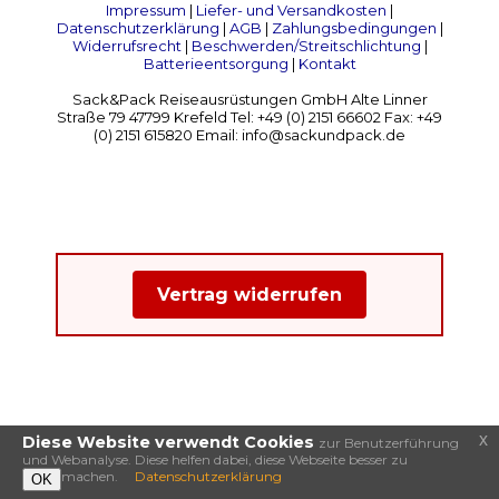
Impressum
|
Liefer- und Versandkosten
|
Datenschutzerklärung
|
AGB
|
Zahlungsbedingungen
|
Widerrufsrecht
|
Beschwerden/Streitschlichtung
|
Batterieentsorgung
|
Kontakt
Sack&Pack Reiseausrüstungen GmbH Alte Linner
Straße 79 47799 Krefeld Tel: +49 (0) 2151 66602 Fax: +49
(0) 2151 615820 Email: info@sackundpack.de
Vertrag widerrufen
x
Diese Website verwendt Cookies
zur Benutzerführung
und Webanalyse. Diese helfen dabei, diese Webseite besser zu
machen.
Datenschutzerklärung
OK