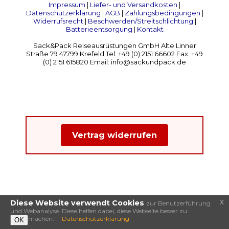
Impressum
|
Liefer- und Versandkosten
|
Datenschutzerklärung
|
AGB
|
Zahlungsbedingungen
|
Widerrufsrecht
|
Beschwerden/Streitschlichtung
|
Batterieentsorgung
|
Kontakt
Sack&Pack Reiseausrüstungen GmbH Alte Linner
Straße 79 47799 Krefeld Tel: +49 (0) 2151 66602 Fax: +49
(0) 2151 615820 Email: info@sackundpack.de
Vertrag widerrufen
x
Diese Website verwendt Cookies
zur Benutzerführung
und Webanalyse. Diese helfen dabei, diese Webseite besser zu
machen.
Datenschutzerklärung
OK