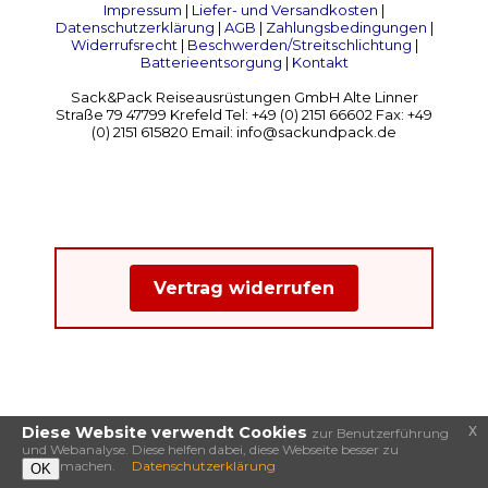
Impressum
|
Liefer- und Versandkosten
|
Datenschutzerklärung
|
AGB
|
Zahlungsbedingungen
|
Widerrufsrecht
|
Beschwerden/Streitschlichtung
|
Batterieentsorgung
|
Kontakt
Sack&Pack Reiseausrüstungen GmbH Alte Linner
Straße 79 47799 Krefeld Tel: +49 (0) 2151 66602 Fax: +49
(0) 2151 615820 Email: info@sackundpack.de
Vertrag widerrufen
x
Diese Website verwendt Cookies
zur Benutzerführung
und Webanalyse. Diese helfen dabei, diese Webseite besser zu
machen.
Datenschutzerklärung
OK