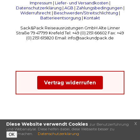
Impressum
|
Liefer- und Versandkosten
|
Datenschutzerklärung
|
AGB
|
Zahlungsbedingungen
|
Widerrufsrecht
|
Beschwerden/Streitschlichtung
|
Batterieentsorgung
|
Kontakt
Sack&Pack Reiseausrüstungen GmbH Alte Linner
Straße 79 47799 Krefeld Tel: +49 (0) 2151 66602 Fax: +49
(0) 2151 615820 Email: info@sackundpack.de
Vertrag widerrufen
x
Diese Website verwendt Cookies
zur Benutzerführung
und Webanalyse. Diese helfen dabei, diese Webseite besser zu
machen.
Datenschutzerklärung
OK