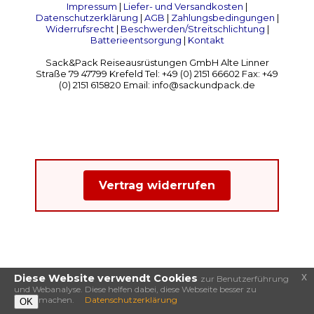
Impressum
|
Liefer- und Versandkosten
|
Datenschutzerklärung
|
AGB
|
Zahlungsbedingungen
|
Widerrufsrecht
|
Beschwerden/Streitschlichtung
|
Batterieentsorgung
|
Kontakt
Sack&Pack Reiseausrüstungen GmbH Alte Linner
Straße 79 47799 Krefeld Tel: +49 (0) 2151 66602 Fax: +49
(0) 2151 615820 Email: info@sackundpack.de
Vertrag widerrufen
x
Diese Website verwendt Cookies
zur Benutzerführung
und Webanalyse. Diese helfen dabei, diese Webseite besser zu
machen.
Datenschutzerklärung
OK