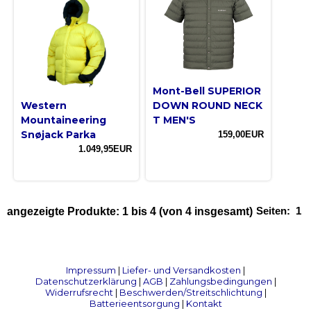
Mont-Bell SUPERIOR
Western
DOWN ROUND NECK
Mountaineering
T MEN'S
Snøjack Parka
159,00EUR
1.049,95EUR
Seiten:
1
angezeigte Produkte:
1
bis
4
(von
4
insgesamt)
Impressum
|
Liefer- und Versandkosten
|
Datenschutzerklärung
|
AGB
|
Zahlungsbedingungen
|
Widerrufsrecht
|
Beschwerden/Streitschlichtung
|
Batterieentsorgung
|
Kontakt