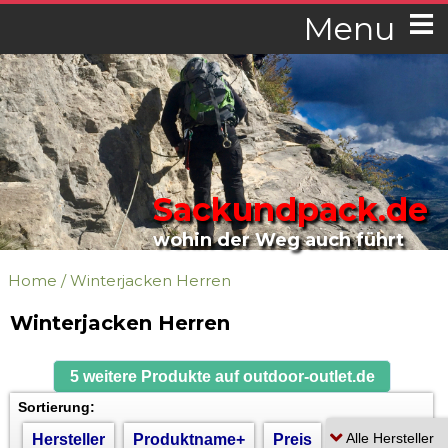
Menu
Sackundpack.de
wohin der Weg auch führt
Home
/
Winterjacken Herren
Winterjacken Herren
5 weitere Produkte auf outdoor-outlet.de
Sortierung:
Hersteller
Produktname+
Preis