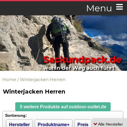
Menu
Sackundpack.de
wohin der Weg auch führt
Home
/
Winterjacken Herren
Winterjacken Herren
5 weitere Produkte auf outdoor-outlet.de
Sortierung:
Hersteller
Produktname+
Preis