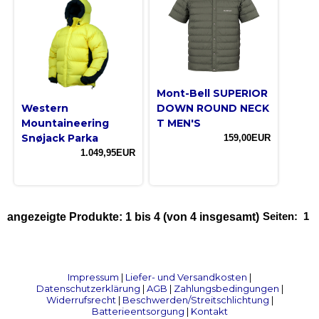
Mont-Bell SUPERIOR
Western
DOWN ROUND NECK
Mountaineering
T MEN'S
Snøjack Parka
159,00EUR
1.049,95EUR
Seiten:
1
angezeigte Produkte:
1
bis
4
(von
4
insgesamt)
Impressum
|
Liefer- und Versandkosten
|
Datenschutzerklärung
|
AGB
|
Zahlungsbedingungen
|
Widerrufsrecht
|
Beschwerden/Streitschlichtung
|
Batterieentsorgung
|
Kontakt