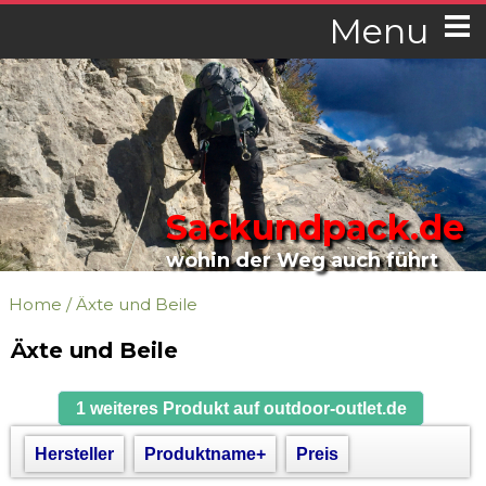
Menu
Sackundpack.de
wohin der Weg auch führt
Home
/
Äxte und Beile
Äxte und Beile
1 weiteres Produkt auf outdoor-outlet.de
Hersteller
Produktname+
Preis