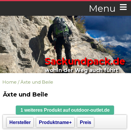
Menu
Sackundpack.de
wohin der Weg auch führt
Home
/
Äxte und Beile
Äxte und Beile
1 weiteres Produkt auf outdoor-outlet.de
Hersteller
Produktname+
Preis