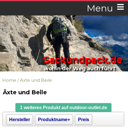
Menu
Sackundpack.de
wohin der Weg auch führt
Home
/
Äxte und Beile
Äxte und Beile
1 weiteres Produkt auf outdoor-outlet.de
Hersteller
Produktname+
Preis