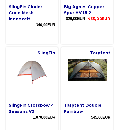
SlingFin Cinder
Big Agnes Copper
Cone Mesh
Spur HV UL2
Innenzelt
620,00EUR
465,00EUR
346,00EUR
SlingFin
Tarptent
SlingFin Crossbow 4
Tarptent Double
Seasons V2
Rainbow
1.070,00EUR
545,00EUR