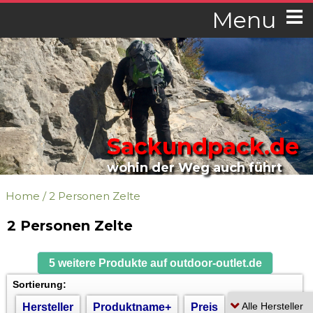
Menu
Sackundpack.de
wohin der Weg auch führt
Home
/
2 Personen Zelte
2 Personen Zelte
5 weitere Produkte auf outdoor-outlet.de
Sortierung:
Hersteller
Produktname+
Preis