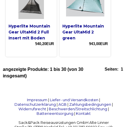
Hyperlite Mountain
Hyperlite Mountain
Gear UltaMid 2 Full
Gear UltaMid 2
Insert mit Boden
green
540,20EUR
943,00EUR
Seiten:
1
angezeigte Produkte:
1
bis
30
(von
30
insgesamt)
Impressum
|
Liefer- und Versandkosten
|
Datenschutzerklärung
|
AGB
|
Zahlungsbedingungen
|
Widerrufsrecht
|
Beschwerden/Streitschlichtung
|
Batterieentsorgung
|
Kontakt
Sack&Pack Reiseausrüstungen GmbH Alte Linner
Straße 79 47799 Krefeld Tel: +49 (0) 2151 66602 Fax: +49