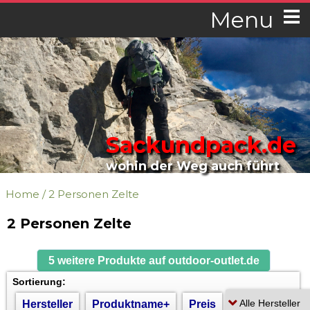
Menu
Sackundpack.de
wohin der Weg auch führt
Home
/
2 Personen Zelte
2 Personen Zelte
5 weitere Produkte auf outdoor-outlet.de
Sortierung:
Hersteller
Produktname+
Preis