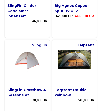
SlingFin Cinder
Big Agnes Copper
Cone Mesh
Spur HV UL2
Innenzelt
620,00EUR
465,00EUR
346,00EUR
SlingFin
Tarptent
SlingFin Crossbow 4
Tarptent Double
Seasons V2
Rainbow
1.070,00EUR
545,00EUR