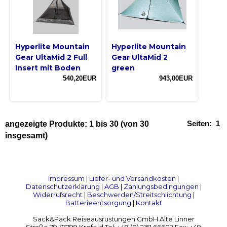
Hyperlite Mountain
Hyperlite Mountain
Gear UltaMid 2 Full
Gear UltaMid 2
Insert mit Boden
green
540,20EUR
943,00EUR
Seiten:
1
angezeigte Produkte:
1
bis
30
(von
30
insgesamt)
Impressum
|
Liefer- und Versandkosten
|
Datenschutzerklärung
|
AGB
|
Zahlungsbedingungen
|
Widerrufsrecht
|
Beschwerden/Streitschlichtung
|
Batterieentsorgung
|
Kontakt
Sack&Pack Reiseausrüstungen GmbH Alte Linner
Straße 79 47799 Krefeld Tel: +49 (0) 2151 66602 Fax: +49