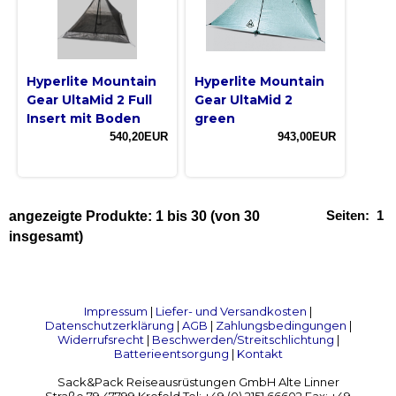
Hyperlite Mountain
Hyperlite Mountain
Gear UltaMid 2 Full
Gear UltaMid 2
Insert mit Boden
green
540,20EUR
943,00EUR
Seiten:
1
angezeigte Produkte:
1
bis
30
(von
30
insgesamt)
Impressum
|
Liefer- und Versandkosten
|
Datenschutzerklärung
|
AGB
|
Zahlungsbedingungen
|
Widerrufsrecht
|
Beschwerden/Streitschlichtung
|
Batterieentsorgung
|
Kontakt
Sack&Pack Reiseausrüstungen GmbH Alte Linner
Straße 79 47799 Krefeld Tel: +49 (0) 2151 66602 Fax: +49