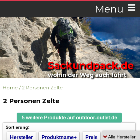
Menu
Sackundpack.de
wohin der Weg auch führt
Home
/
2 Personen Zelte
2 Personen Zelte
5 weitere Produkte auf outdoor-outlet.de
Sortierung:
Hersteller
Produktname+
Preis