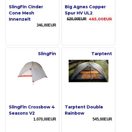
SlingFin Cinder
Big Agnes Copper
Cone Mesh
Spur HV UL2
Innenzelt
620,00EUR
465,00EUR
346,00EUR
SlingFin
Tarptent
SlingFin Crossbow 4
Tarptent Double
Seasons V2
Rainbow
1.070,00EUR
545,00EUR