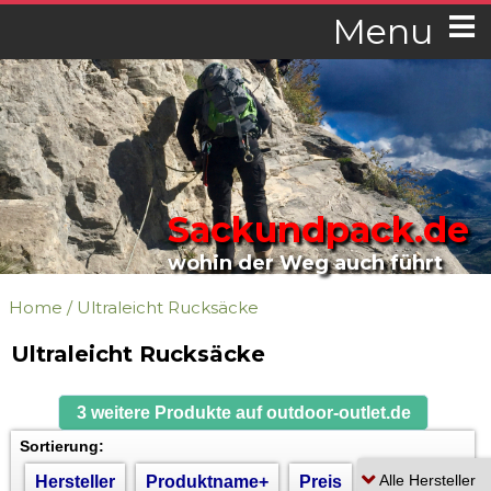
Menu
Sackundpack.de
wohin der Weg auch führt
Home
/
Ultraleicht Rucksäcke
Ultraleicht Rucksäcke
3 weitere Produkte auf outdoor-outlet.de
Sortierung:
Hersteller
Produktname+
Preis