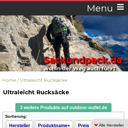
Menu
Sackundpack.de
wohin der Weg auch führt
Home
/
Ultraleicht Rucksäcke
Ultraleicht Rucksäcke
3 weitere Produkte auf outdoor-outlet.de
Sortierung:
Hersteller
Produktname+
Preis