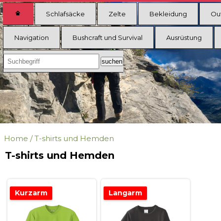
Schlafsäcke
Zelte
Bekleidung
Ou
Navigation
Bushcraft und Survival
Ausrüstung
Home
/
T-shirts und Hemden
T-shirts und Hemden
Kurzarm
Langarm