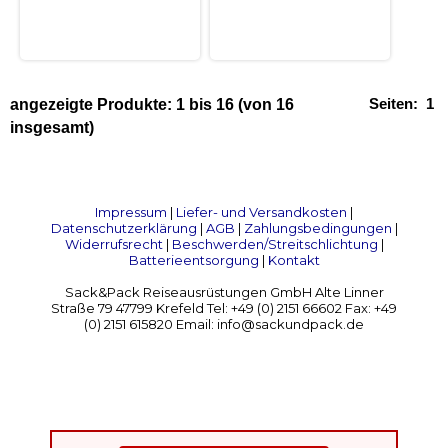
Seiten:
1
angezeigte Produkte:
1
bis
16
(von
16
insgesamt)
Impressum
|
Liefer- und Versandkosten
|
Datenschutzerklärung
|
AGB
|
Zahlungsbedingungen
|
Widerrufsrecht
|
Beschwerden/Streitschlichtung
|
Batterieentsorgung
|
Kontakt
Sack&Pack Reiseausrüstungen GmbH Alte Linner
Straße 79 47799 Krefeld Tel: +49 (0) 2151 66602 Fax: +49
(0) 2151 615820 Email: info@sackundpack.de