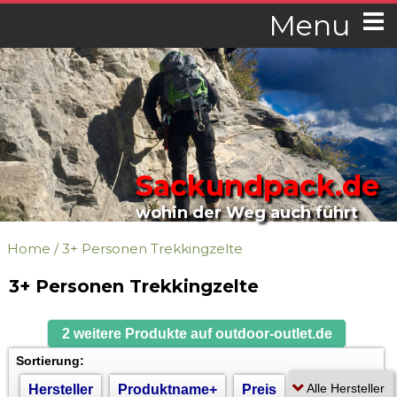
Menu
Sackundpack.de
wohin der Weg auch führt
Home
/
3+ Personen Trekkingzelte
3+ Personen Trekkingzelte
2 weitere Produkte auf outdoor-outlet.de
Sortierung:
Hersteller
Produktname+
Preis