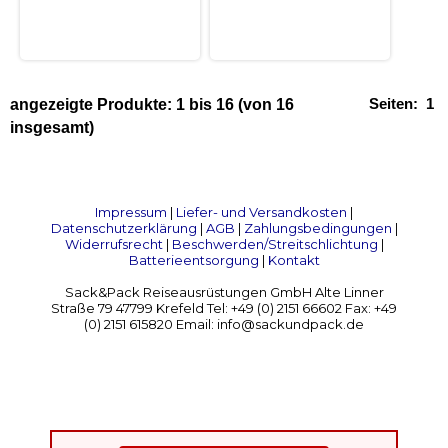
Seiten:
1
angezeigte Produkte:
1
bis
16
(von
16
insgesamt)
Impressum
|
Liefer- und Versandkosten
|
Datenschutzerklärung
|
AGB
|
Zahlungsbedingungen
|
Widerrufsrecht
|
Beschwerden/Streitschlichtung
|
Batterieentsorgung
|
Kontakt
Sack&Pack Reiseausrüstungen GmbH Alte Linner
Straße 79 47799 Krefeld Tel: +49 (0) 2151 66602 Fax: +49
(0) 2151 615820 Email: info@sackundpack.de