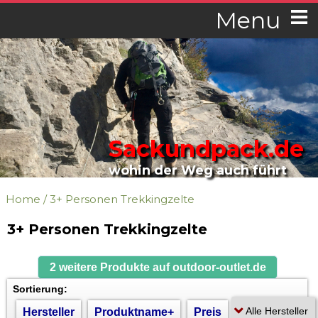
Menu
Sackundpack.de
wohin der Weg auch führt
Home
/
3+ Personen Trekkingzelte
3+ Personen Trekkingzelte
2 weitere Produkte auf outdoor-outlet.de
Sortierung:
Hersteller
Produktname+
Preis