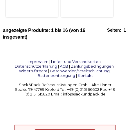
Seiten:
1
angezeigte Produkte:
1
bis
16
(von
16
insgesamt)
Impressum
|
Liefer- und Versandkosten
|
Datenschutzerklärung
|
AGB
|
Zahlungsbedingungen
|
Widerrufsrecht
|
Beschwerden/Streitschlichtung
|
Batterieentsorgung
|
Kontakt
Sack&Pack Reiseausrüstungen GmbH Alte Linner
Straße 79 47799 Krefeld Tel: +49 (0) 2151 66602 Fax: +49
(0) 2151 615820 Email: info@sackundpack.de