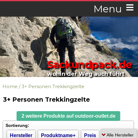
Menu
Sackundpack.de
wohin der Weg auch führt
Home
/
3+ Personen Trekkingzelte
3+ Personen Trekkingzelte
2 weitere Produkte auf outdoor-outlet.de
Sortierung:
Hersteller
Produktname+
Preis