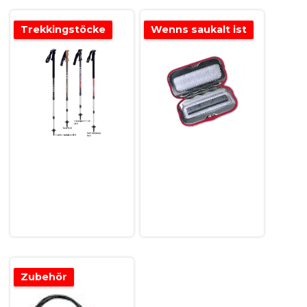
Trekkingstöcke
Wenns saukalt ist
Zubehör