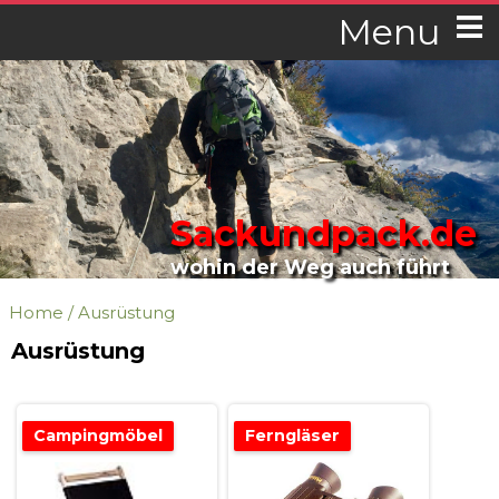
Menu
Sackundpack.de
wohin der Weg auch führt
Home
/
Ausrüstung
Ausrüstung
Campingmöbel
Ferngläser