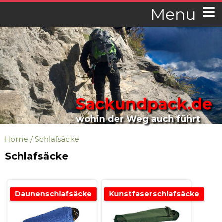
Menu
Sackundpack.de
wohin der Weg auch führt
Home
/
Schlafsäcke
Schlafsäcke
Daunenschlafsäcke
Kunstfaserschlafsäcke