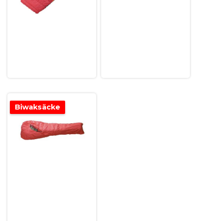
Biwaksäcke