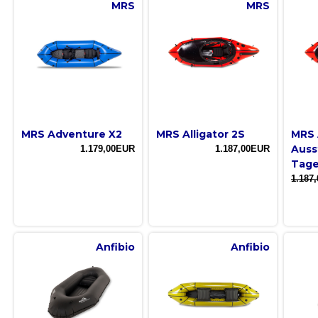
MRS
MRS
MRS Adventure X2
MRS Alligator 2S
MRS 
Auss
1.179,00EUR
1.187,00EUR
Tage
1.187
Anfibio
Anfibio