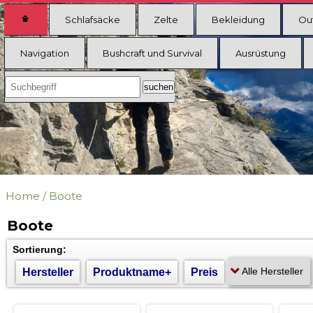
Schlafsäcke
Zelte
Bekleidung
Ou
Navigation
Bushcraft und Survival
Ausrüstung
Home
/
Boote
Boote
Sortierung:
Hersteller
Produktname+
Preis