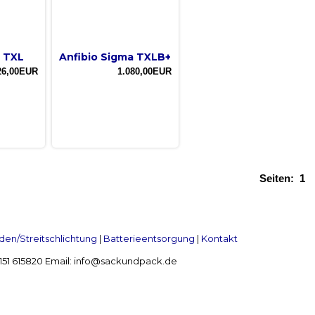
a TXL
Anfibio Sigma TXLB+
26,00EUR
1.080,00EUR
Seiten:
1
en/Streitschlichtung
|
Batterieentsorgung
|
Kontakt
 2151 615820 Email: info@sackundpack.de