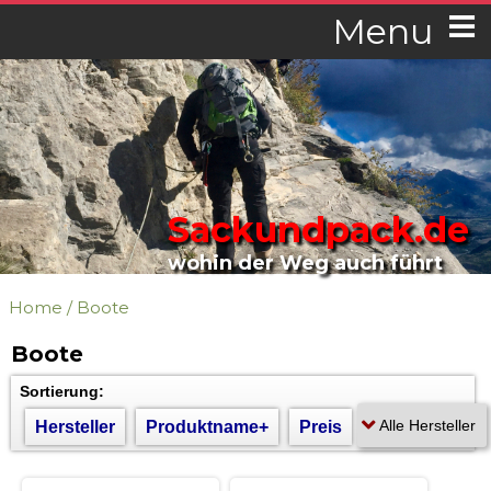
Menu
Sackundpack.de
wohin der Weg auch führt
Home
/
Boote
Boote
Sortierung:
Hersteller
Produktname+
Preis